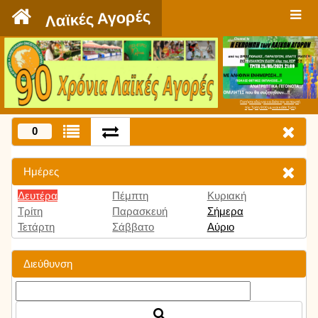
`
Λαϊκές Αγορές
Πατήστε εδώ για να δείτε την εκπομπή
την Τρίτη 9:00 μμ και κάθε Τρίτη
0
Ημέρες
Δευτέρα
Πέμπτη
Κυριακή
Τρίτη
Παρασκευή
Σήμερα
Τετάρτη
Σάββατο
Αύριο
Διεύθυνση