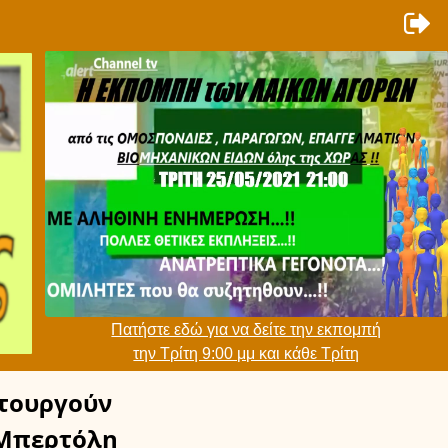
Πατήστε εδώ για να δείτε την εκπομπή
την Τρίτη 9:00 μμ και κάθε Τρίτη
τουργούν
Μπερτόλη