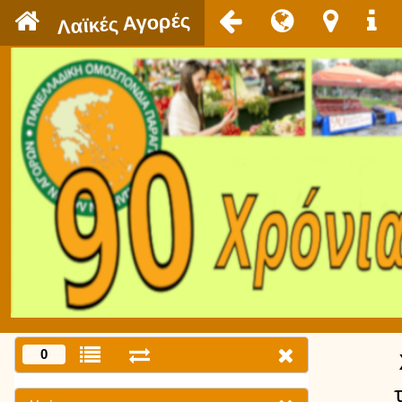
`
Λαϊκές Αγορές
0