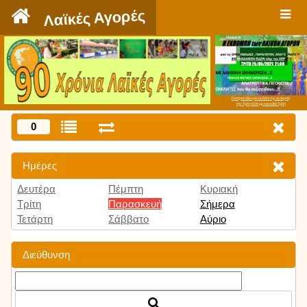
`
Λαϊκές Αγορές
Πατήστε εδώ για να δείτε την εκπομπή
την Τρίτη 9:00 μμ και κάθε Τρίτη
0
Ημέρες
Δευτέρα
Πέμπτη
Κυριακή
Τρίτη
Παρασκευή
Σήμερα
Τετάρτη
Σάββατο
Αύριο
Διεύθυνση