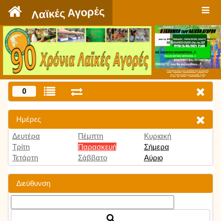
`
Λαϊκές Αγορές
Πατήστε εδώ για να δείτε την εκπομπή
την Τρίτη 9:00 μμ και κάθε Τρίτη
0
Ημέρες
Δευτέρα
Πέμπτη
Κυριακή
Τρίτη
Παρασκευή
Σήμερα
Τετάρτη
Σάββατο
Αύριο
Διεύθυνση