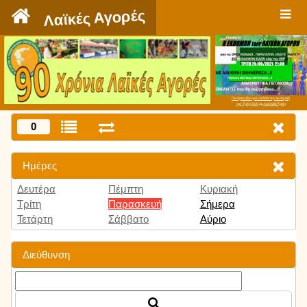
`
Λαϊκές Αγορές
Πατήστε εδώ για να δείτε την εκπομπή
την Τρίτη 9:00 μμ και κάθε Τρίτη
0
Ημέρες
Δευτέρα
Πέμπτη
Κυριακή
Τρίτη
Παρασκευή
Σήμερα
Τετάρτη
Σάββατο
Αύριο
Διεύθυνση