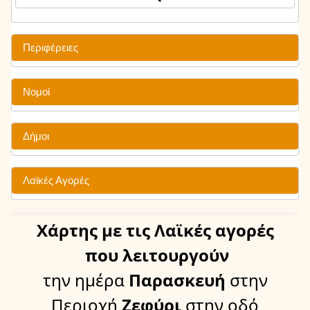
Περιφέρειες
Νομοί
Δήμοι
Λαϊκές Αγορές
Χάρτης
με τις Λαϊκές αγορές
που λειτουργούν
την ημέρα
Παρασκευή
στην
Περιοχή
Ζεφύρι
στην οδό