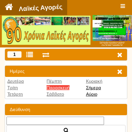
`
Λαϊκές Αγορές
Πατήστε εδώ για να δείτε την εκπομπή
την Τρίτη 9:00 μμ και κάθε Τρίτη
1
Ημέρες
Δευτέρα
Πέμπτη
Κυριακή
Τρίτη
Παρασκευή
Σήμερα
Τετάρτη
Σάββατο
Αύριο
Διεύθυνση