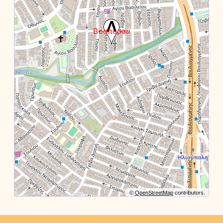
©
OpenStreetMap
contributors.