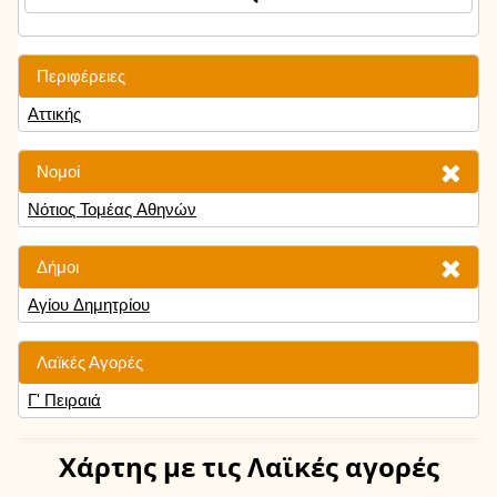
Περιφέρειες
Αττικής
Νομοί
Νότιος Τομέας Αθηνών
Δήμοι
Αγίου Δημητρίου
Λαϊκές Αγορές
Γ' Πειραιά
Χάρτης
με τις Λαϊκές αγορές