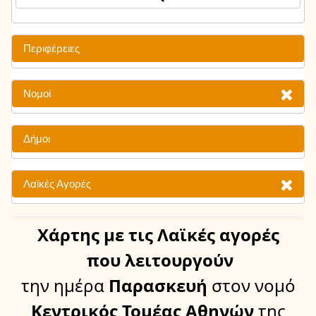
Περιφέρειες
Νομοί
Δήμοι
Λαϊκές Αγορές
Χάρτης
με τις Λαϊκές αγορές
που λειτουργούν
την ημέρα
Παρασκευή
στον νομό
Κεντρικός Τομέας Αθηνών
της