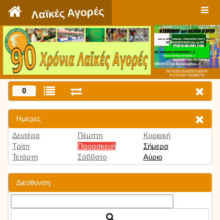
`
Λαϊκές Αγορές
Πατήστε εδώ για να δείτε την εκπομπή
την Τρίτη 9:00 μμ και κάθε Τρίτη
0
Ημέρες
Δευτέρα
Πέμπτη
Κυριακή
Τρίτη
Παρασκευή
Σήμερα
Τετάρτη
Σάββατο
Αύριο
Διεύθυνση