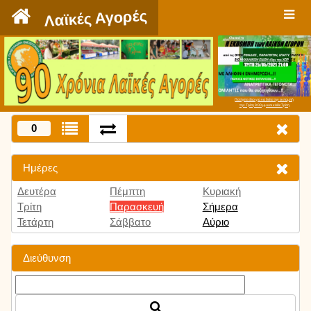
`
Λαϊκές Αγορές
Πατήστε εδώ για να δείτε την εκπομπή
την Τρίτη 9:00 μμ και κάθε Τρίτη
0
Ημέρες
Δευτέρα
Πέμπτη
Κυριακή
Τρίτη
Παρασκευή
Σήμερα
Τετάρτη
Σάββατο
Αύριο
Διεύθυνση