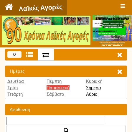
`
Λαϊκές Αγορές
Πατήστε εδώ για να δείτε την εκπομπή
την Τρίτη 9:00 μμ και κάθε Τρίτη
0
Ημέρες
Δευτέρα
Πέμπτη
Κυριακή
Τρίτη
Παρασκευή
Σήμερα
Τετάρτη
Σάββατο
Αύριο
Διεύθυνση