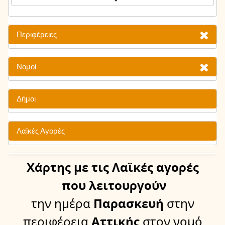
Περιφέρειες
Νομοί
Δήμοι
Λαϊκές Αγορές
Χάρτης
με τις Λαϊκές αγορές
που λειτουργούν
την ημέρα
Παρασκευή
στην
περιφέρεια
Αττικής
στον νομό