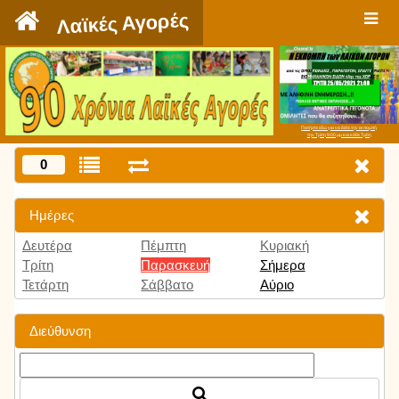
`
Λαϊκές Αγορές
Πατήστε εδώ για να δείτε την εκπομπή
την Τρίτη 9:00 μμ και κάθε Τρίτη
0
Ημέρες
Δευτέρα
Πέμπτη
Κυριακή
Τρίτη
Παρασκευή
Σήμερα
Τετάρτη
Σάββατο
Αύριο
Διεύθυνση