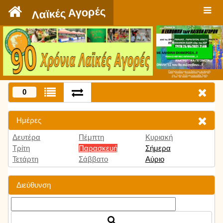
`
Λαϊκές Αγορές
Πατήστε εδώ για να δείτε την εκπομπή
την Τρίτη 9:00 μμ και κάθε Τρίτη
0
Ημέρες
Δευτέρα
Πέμπτη
Κυριακή
Τρίτη
Παρασκευή
Σήμερα
Τετάρτη
Σάββατο
Αύριο
Διεύθυνση