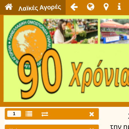
`
Λαϊκές Αγορές
1
την η