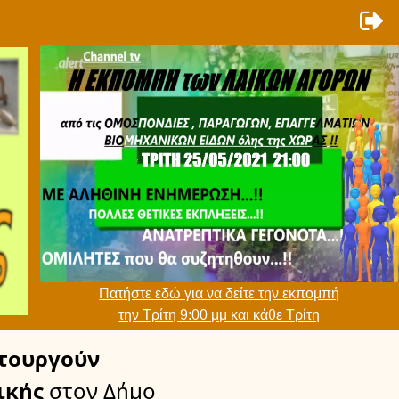
Πατήστε εδώ για να δείτε την εκπομπή
την Τρίτη 9:00 μμ και κάθε Τρίτη
τουργούν
ικής
στον Δήμο