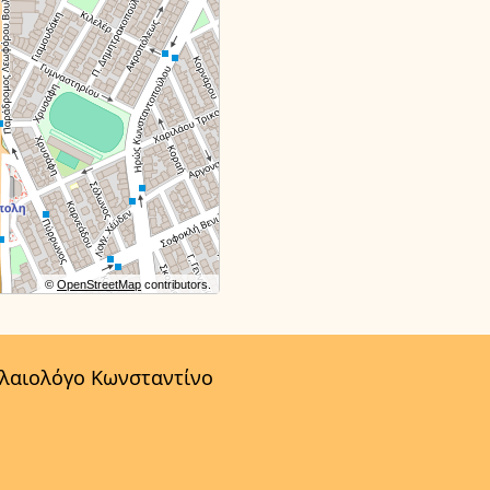
©
OpenStreetMap
contributors.
αλαιολόγο Κωνσταντίνο