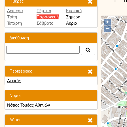
Ημέρες
Δευτέρα
Πέμπτη
Κυριακή
Τρίτη
Παρασκευή
Σήμερα
+
Τετάρτη
Σάββατο
Αύριο
−
Διεύθυνση
Περιφέρειες
Αττικής
Νομοί
Νότιος Τομέας Αθηνών
Δήμοι