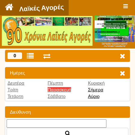
`
Λαϊκές Αγορές
Πατήστε εδώ για να δείτε την εκπομπή
την Τρίτη 9:00 μμ και κάθε Τρίτη
0
Ημέρες
Δευτέρα
Πέμπτη
Κυριακή
Τρίτη
Παρασκευή
Σήμερα
Τετάρτη
Σάββατο
Αύριο
Διεύθυνση