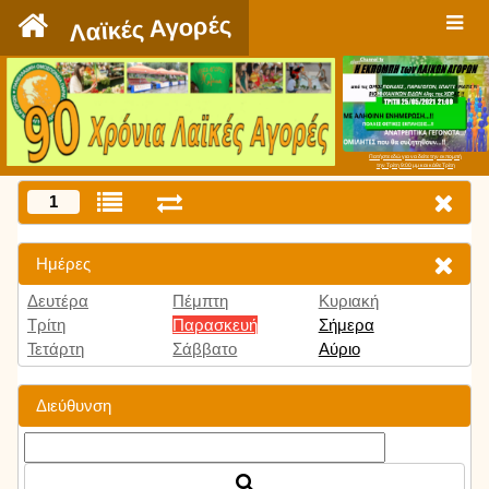
`
Λαϊκές Αγορές
Πατήστε εδώ για να δείτε την εκπομπή
την Τρίτη 9:00 μμ και κάθε Τρίτη
1
Ημέρες
Δευτέρα
Πέμπτη
Κυριακή
Τρίτη
Παρασκευή
Σήμερα
Τετάρτη
Σάββατο
Αύριο
Διεύθυνση