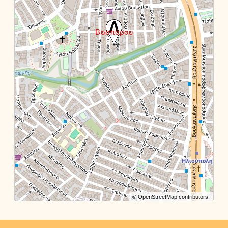
©
OpenStreetMap
contributors.