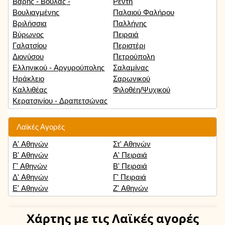
Βάρης - Βούλας -
Ρέντη
Βουλιαγμένης
Παλαιού Φαλήρου
Βριλήσσια
Παλλήνης
Βύρωνος
Πειραιά
Γαλατσίου
Περιστέρι
Διονύσου
Πετρούπολη
Ελληνικού - Αργυρούπολης
Σαλαμίνας
Ηράκλειο
Σαρωνικού
Καλλιθέας
Φιλοθέη/Ψυχικού
Κερατσινίου - Δραπετσώνας
Λαϊκές Αγορές
Α' Αθηνών
Στ' Αθηνών
Β' Αθηνών
Α' Πειραιά
Γ' Αθηνών
Β' Πειραιά
Δ' Αθηνών
Γ' Πειραιά
Ε' Αθηνών
Ζ' Αθηνών
Χάρτης
με τις Λαϊκές αγορές