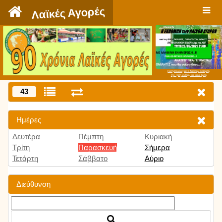
`
Λαϊκές Αγορές
Πατήστε εδώ για να δείτε την εκπομπή
την Τρίτη 9:00 μμ και κάθε Τρίτη
43
Ημέρες
Δευτέρα
Πέμπτη
Κυριακή
Τρίτη
Παρασκευή
Σήμερα
Τετάρτη
Σάββατο
Αύριο
Διεύθυνση