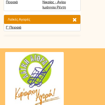
Πειραιά
Νικαίας - Αγίου
Ιωάννου Ρέντη
Λαϊκές Αγορές
Γ' Πειραιά