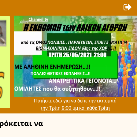
Πατήστε εδώ για να δείτε την εκπομπή
την Τρίτη 9:00 μμ και κάθε Τρίτη
ρόκειται να