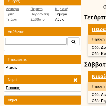
Ημέρες
Δευτέρα
Πέμπτη
Κυριακή
Τρίτη
Παρασκευή
Σήμερα
Τετάρτ
Τετάρτη
Σάββατο
Αύριο
Πειρα
Διεύθυνση
Περιοχή
Οδός
Δο
Οδός
Κο
Περιφέρειες
Σάββατ
Αττικής
Νικαί
Νομοί
Περιοχή
Πειραιάς
Οδός
Αι
Δήμοι
Οδός
Πε