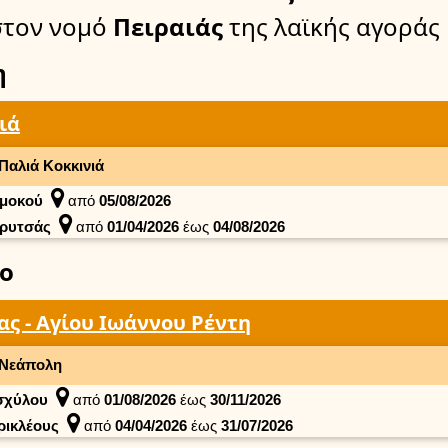
στον νομό
Πειραιάς
της λαϊκής αγοράς
η
ιά
Παλιά Κοκκινιά
μοκού
από
05/08/2026
ρυτσάς
από
01/04/2026
έως
04/08/2026
ο
ας - Αγίου Ιωάννου Ρέντη
Νεάπολη
σχύλου
από
01/08/2026
έως
30/11/2026
ρικλέους
από
04/04/2026
έως
31/07/2026