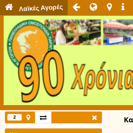
`
Λαϊκές Αγορές
2
Κα