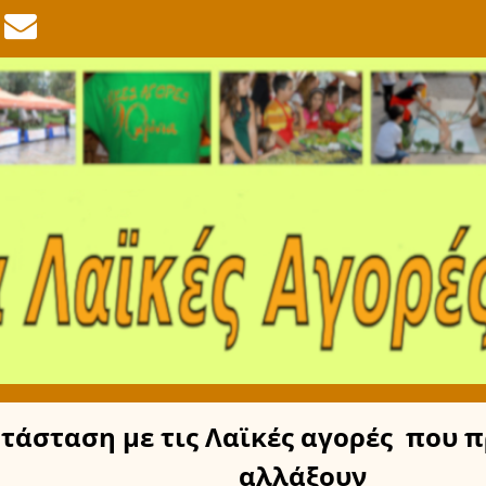
τάσταση
με τις Λαϊκές αγορές
που π
αλλάξουν