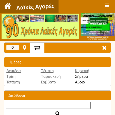
`
Λαϊκές Αγορές
Πατήστε εδώ για να δείτε την εκπομπή
την Τρίτη 9:00 μμ και κάθε Τρίτη
0
Ημέρες
Δευτέρα
Πέμπτη
Κυριακή
Τρίτη
Παρασκευή
Σήμερα
Τετάρτη
Σάββατο
Αύριο
Διεύθυνση