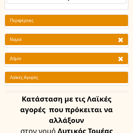
Περιφέρειες
Νομοί
Δήμοι
Λαϊκές Αγορές
Κατάσταση
με τις Λαϊκές
αγορές
που πρόκειται να
αλλάξουν
στον νομό
Δυτικός Τομέας