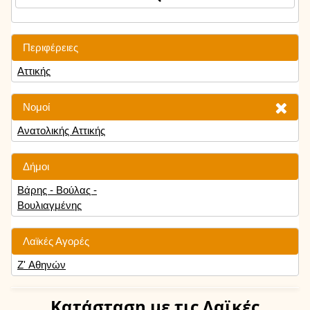
Περιφέρειες
Αττικής
Νομοί
Ανατολικής Αττικής
Δήμοι
Βάρης - Βούλας -
Βουλιαγμένης
Λαϊκές Αγορές
Ζ' Αθηνών
Κατάσταση
με τις Λαϊκές