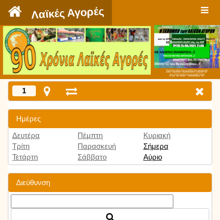
`
Λαϊκές Αγορές
Πατήστε εδώ για να δείτε την εκπομπή
την Τρίτη 9:00 μμ και κάθε Τρίτη
1
Ημέρες
Δευτέρα
Πέμπτη
Κυριακή
Τρίτη
Παρασκευή
Σήμερα
Τετάρτη
Σάββατο
Αύριο
Διεύθυνση