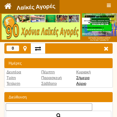
`
Λαϊκές Αγορές
Πατήστε εδώ για να δείτε την εκπομπή
την Τρίτη 9:00 μμ και κάθε Τρίτη
0
Ημέρες
Δευτέρα
Πέμπτη
Κυριακή
Τρίτη
Παρασκευή
Σήμερα
Τετάρτη
Σάββατο
Αύριο
Διεύθυνση