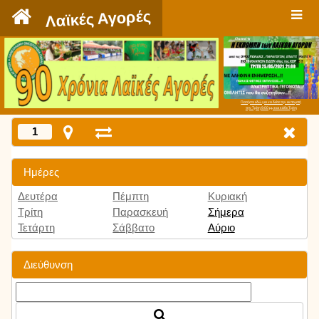
`
Λαϊκές Αγορές
Πατήστε εδώ για να δείτε την εκπομπή
την Τρίτη 9:00 μμ και κάθε Τρίτη
1
Ημέρες
Δευτέρα
Πέμπτη
Κυριακή
Τρίτη
Παρασκευή
Σήμερα
Τετάρτη
Σάββατο
Αύριο
Διεύθυνση