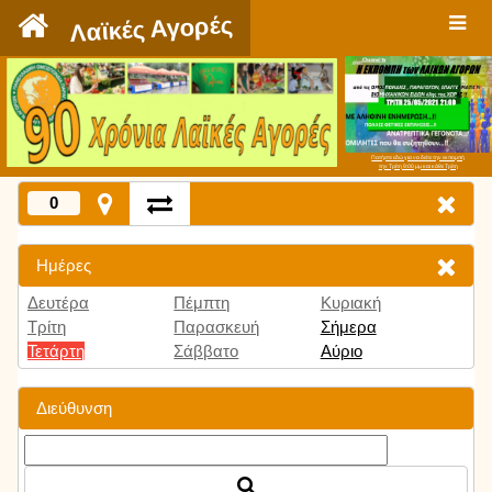
`
Λαϊκές Αγορές
Πατήστε εδώ για να δείτε την εκπομπή
την Τρίτη 9:00 μμ και κάθε Τρίτη
0
Ημέρες
Δευτέρα
Πέμπτη
Κυριακή
Τρίτη
Παρασκευή
Σήμερα
Τετάρτη
Σάββατο
Αύριο
Διεύθυνση