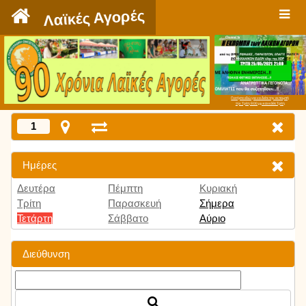
`
Λαϊκές Αγορές
Πατήστε εδώ για να δείτε την εκπομπή
την Τρίτη 9:00 μμ και κάθε Τρίτη
1
Ημέρες
Δευτέρα
Πέμπτη
Κυριακή
Τρίτη
Παρασκευή
Σήμερα
Τετάρτη
Σάββατο
Αύριο
Διεύθυνση