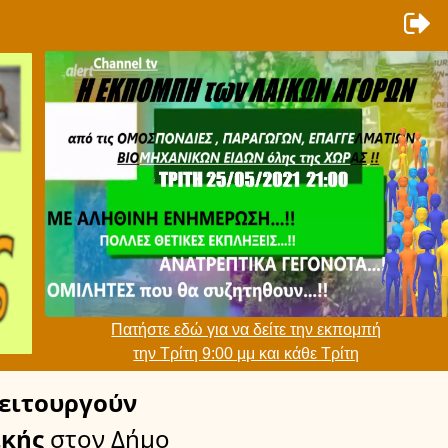
Πατήστε εδώ για να δείτε την εκπομπή
την Τρίτη 9:00 μμ και κάθε Τρίτη
ειτουργούν
ικής
στον Δήμο