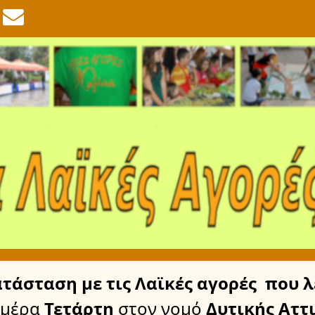
ατάσταση
με τις Λαϊκές αγορές
που λ
ημέρα
Τετάρτη
στον νομό
Δυτικής Αττ