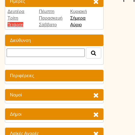
Ημέρες
Δευτέρα
Πέμπτη
Κυριακή
Τρίτη
Παρασκευή
Σήμερα
Τετάρτη
Σάββατο
Αύριο
Διεύθυνση
Περιφέρειες
Νομοί
Δήμοι
Λαϊκές Αγορές