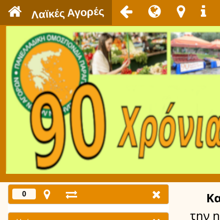
`
Λαϊκές Αγορές
0
Κ
την 