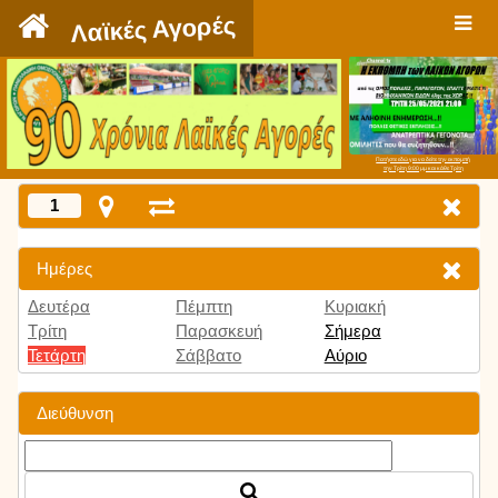
`
Λαϊκές Αγορές
Πατήστε εδώ για να δείτε την εκπομπή
την Τρίτη 9:00 μμ και κάθε Τρίτη
1
Ημέρες
Δευτέρα
Πέμπτη
Κυριακή
Τρίτη
Παρασκευή
Σήμερα
Τετάρτη
Σάββατο
Αύριο
Διεύθυνση