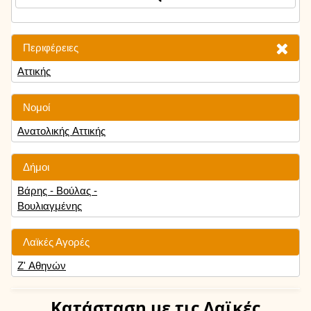
Περιφέρειες
Αττικής
Νομοί
Ανατολικής Αττικής
Δήμοι
Βάρης - Βούλας -
Βουλιαγμένης
Λαϊκές Αγορές
Ζ' Αθηνών
Κατάσταση
με τις Λαϊκές