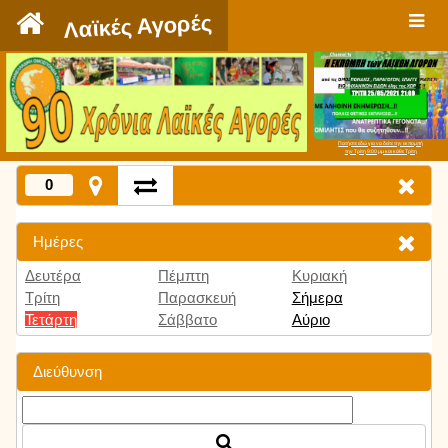
`
Λαϊκές Αγορές
Πατήστε εδώ για να δείτε την εκπομπή
την Τρίτη 9:00 μμ και κάθε Τρίτη
0
Ημέρες
Δευτέρα
Πέμπτη
Κυριακή
Τρίτη
Παρασκευή
Σήμερα
Τετάρτη
Σάββατο
Αύριο
Διεύθυνση