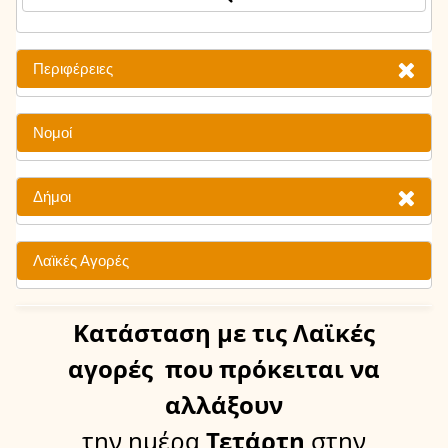
Περιφέρειες
Νομοί
Δήμοι
Λαϊκές Αγορές
Κατάσταση
με τις Λαϊκές
αγορές
που πρόκειται να
αλλάξουν
την ημέρα
Τετάρτη
στην