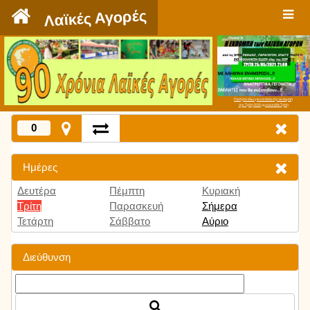
`
Λαϊκές Αγορές
Πατήστε εδώ για να δείτε την εκπομπή
την Τρίτη 9:00 μμ και κάθε Τρίτη
0
Ημέρες
Δευτέρα
Πέμπτη
Κυριακή
Τρίτη
Παρασκευή
Σήμερα
Τετάρτη
Σάββατο
Αύριο
Διεύθυνση