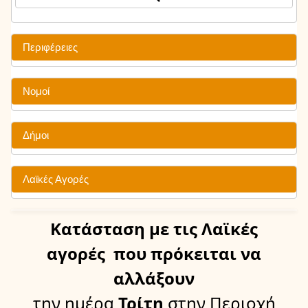
Περιφέρειες
Νομοί
Δήμοι
Λαϊκές Αγορές
Κατάσταση
με τις Λαϊκές
αγορές
που πρόκειται να
αλλάξουν
την ημέρα
Τρίτη
στην Περιοχή