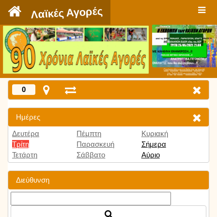
`
Λαϊκές Αγορές
Πατήστε εδώ για να δείτε την εκπομπή
την Τρίτη 9:00 μμ και κάθε Τρίτη
0
Ημέρες
Δευτέρα
Πέμπτη
Κυριακή
Τρίτη
Παρασκευή
Σήμερα
Τετάρτη
Σάββατο
Αύριο
Διεύθυνση