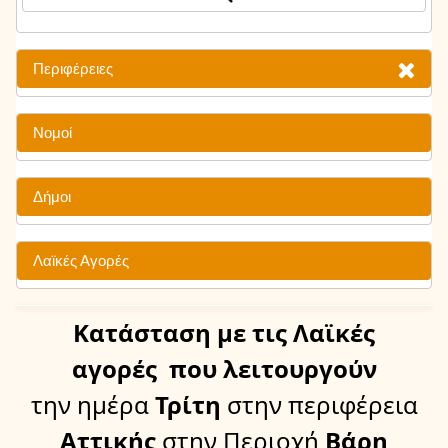
Περιφέρειες
Νομοί
Δήμοι
Λαϊκές Αγορές
Κατάσταση
με τις Λαϊκές
αγορές
που λειτουργούν
την ημέρα
Τρίτη
στην περιφέρεια
Αττικής
στην Περιοχή
Βάρη