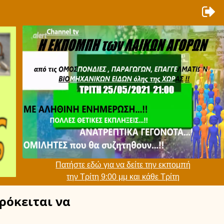
Πατήστε εδώ για να δείτε την εκπομπή
την Τρίτη 9:00 μμ και κάθε Τρίτη
ρόκειται να