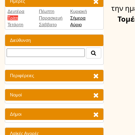
Ημέρες
την ημ
Δευτέρα
Πέμπτη
Κυριακή
Τομέ
Τρίτη
Παρασκευή
Σήμερα
Τετάρτη
Σάββατο
Αύριο
Διεύθυνση
Περιφέρειες
Νομοί
Δήμοι
Λαϊκές Αγορές