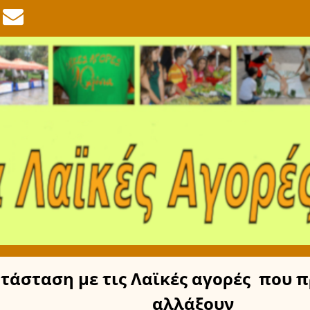
τάσταση
με τις Λαϊκές αγορές
που π
αλλάξουν