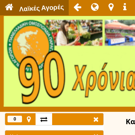
`
Λαϊκές Αγορές
0
Κα