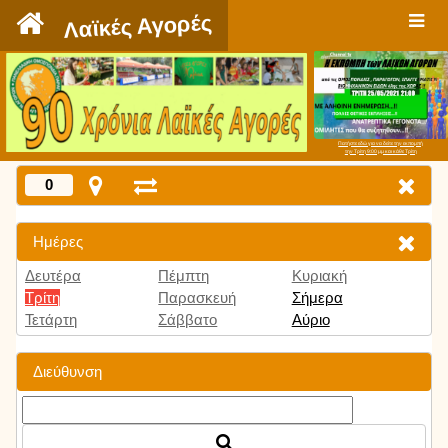
`
Λαϊκές Αγορές
Πατήστε εδώ για να δείτε την εκπομπή
την Τρίτη 9:00 μμ και κάθε Τρίτη
0
Ημέρες
Δευτέρα
Πέμπτη
Κυριακή
Τρίτη
Παρασκευή
Σήμερα
Τετάρτη
Σάββατο
Αύριο
Διεύθυνση