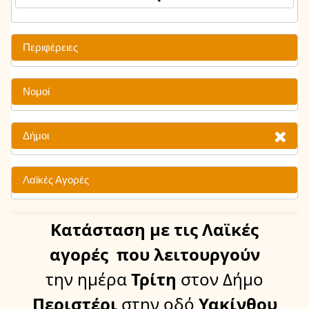
Περιφέρειες
Νομοί
Δήμοι
Λαϊκές Αγορές
Κατάσταση
με τις Λαϊκές
αγορές
που λειτουργούν
την ημέρα
Τρίτη
στον Δήμο
Περιστέρι
στην οδό
Υακίνθου