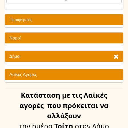
Περιφέρειες
Νομοί
Δήμοι
Λαϊκές Αγορές
Κατάσταση
με τις Λαϊκές
αγορές
που πρόκειται να
αλλάξουν
την ημέρα
Τρίτη
στον Δήμο