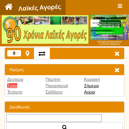
`
Λαϊκές Αγορές
Πατήστε εδώ για να δείτε την εκπομπή
την Τρίτη 9:00 μμ και κάθε Τρίτη
0
Ημέρες
Δευτέρα
Πέμπτη
Κυριακή
Τρίτη
Παρασκευή
Σήμερα
Τετάρτη
Σάββατο
Αύριο
Διεύθυνση