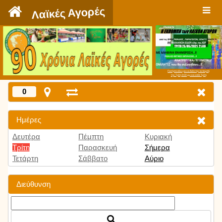
`
Λαϊκές Αγορές
Πατήστε εδώ για να δείτε την εκπομπή
την Τρίτη 9:00 μμ και κάθε Τρίτη
0
Ημέρες
Δευτέρα
Πέμπτη
Κυριακή
Τρίτη
Παρασκευή
Σήμερα
Τετάρτη
Σάββατο
Αύριο
Διεύθυνση