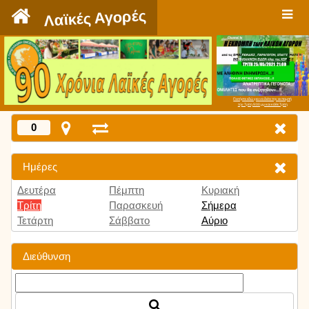
`
Λαϊκές Αγορές
Πατήστε εδώ για να δείτε την εκπομπή
την Τρίτη 9:00 μμ και κάθε Τρίτη
0
Ημέρες
Δευτέρα
Πέμπτη
Κυριακή
Τρίτη
Παρασκευή
Σήμερα
Τετάρτη
Σάββατο
Αύριο
Διεύθυνση