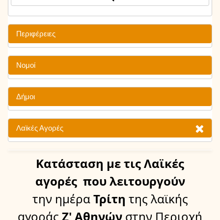
Περιφέρειες
Νομοί
Δήμοι
Λαϊκές Αγορές
Κατάσταση
με τις Λαϊκές
αγορές
που λειτουργούν
την ημέρα
Τρίτη
της λαϊκής
αγοράς
Ζ' Αθηνών
στην Περιοχή