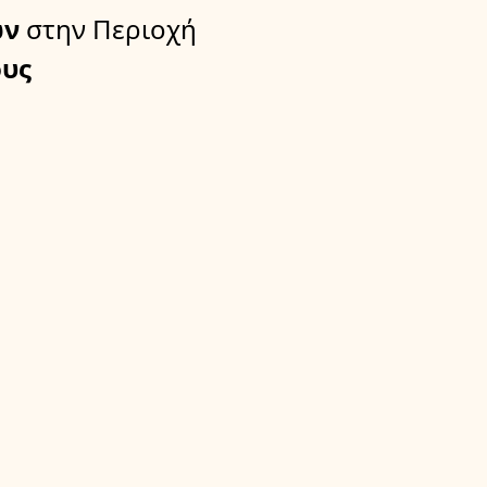
ών
στην Περιοχή
υς