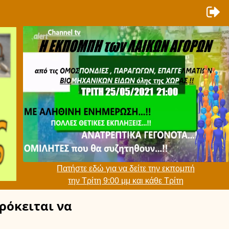
Πατήστε εδώ για να δείτε την εκπομπή
την Τρίτη 9:00 μμ και κάθε Τρίτη
ρόκειται να