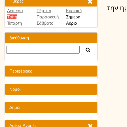
Ημέρες
την η
Δευτέρα
Πέμπτη
Κυριακή
Τρίτη
Παρασκευή
Σήμερα
Τετάρτη
Σάββατο
Αύριο
Διεύθυνση
Περιφέρειες
Νομοί
Δήμοι
Λαϊκές Αγορές