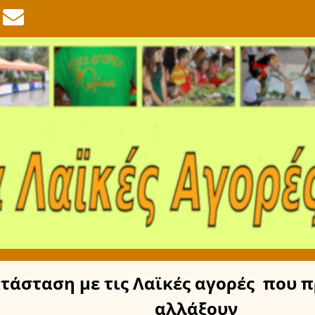
τάσταση
με τις Λαϊκές αγορές
που π
αλλάξουν