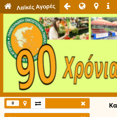
`
Λαϊκές Αγορές
0
Κα