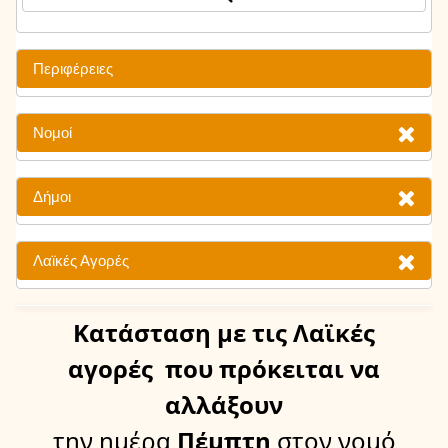
Περιφέρειες
Νομοί
Δήμοι
Λαϊκές Αγορές
Κατάσταση
με τις Λαϊκές
αγορές
που πρόκειται να
αλλάξουν
την ημέρα
Πέμπτη
στον νομό