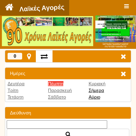
`
Λαϊκές Αγορές
Πατήστε εδώ για να δείτε την εκπομπή
την Τρίτη 9:00 μμ και κάθε Τρίτη
0
Ημέρες
Δευτέρα
Πέμπτη
Κυριακή
Τρίτη
Παρασκευή
Σήμερα
Τετάρτη
Σάββατο
Αύριο
Διεύθυνση