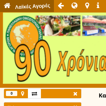
`
Λαϊκές Αγορές
0
Κα