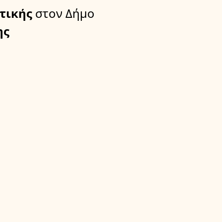
τικής
στον Δήμο
ης