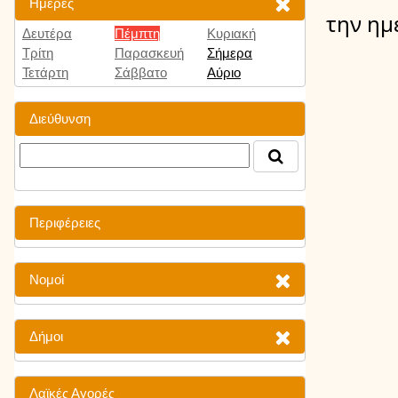
Ημέρες
την ημ
Δευτέρα
Πέμπτη
Κυριακή
Τρίτη
Παρασκευή
Σήμερα
Τετάρτη
Σάββατο
Αύριο
Διεύθυνση
Περιφέρειες
Νομοί
Δήμοι
Λαϊκές Αγορές