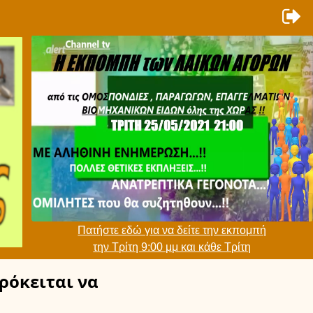
Πατήστε εδώ για να δείτε την εκπομπή
την Τρίτη 9:00 μμ και κάθε Τρίτη
ρόκειται να