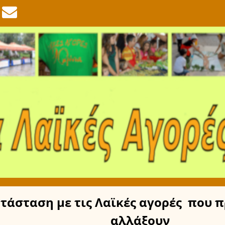
τάσταση
με τις Λαϊκές αγορές
που π
αλλάξουν