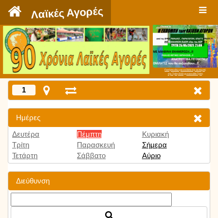
`
Λαϊκές Αγορές
Πατήστε εδώ για να δείτε την εκπομπή
την Τρίτη 9:00 μμ και κάθε Τρίτη
1
Ημέρες
Δευτέρα
Πέμπτη
Κυριακή
Τρίτη
Παρασκευή
Σήμερα
Τετάρτη
Σάββατο
Αύριο
Διεύθυνση