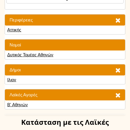
Περιφέρειες
Αττικής
Νομοί
Δυτικός Τομέας Αθηνών
Δήμοι
Ιλιον
Λαϊκές Αγορές
Β' Αθηνών
Κατάσταση
με τις Λαϊκές