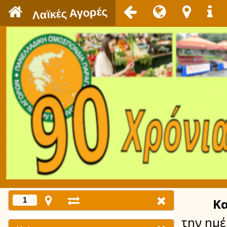
`
Λαϊκές Αγορές
1
Κ
την ημ