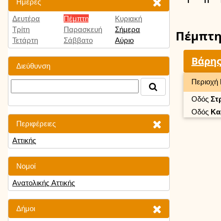
Ημέρες
Δευτέρα
Πέμπτη
Κυριακή
Τρίτη
Παρασκευή
Σήμερα
Πέμπτ
Τετάρτη
Σάββατο
Αύριο
Βάρης
Διεύθυνση
Περιοχή
Οδός
Στ
Οδός
Κα
Περιφέρειες
Αττικής
Νομοί
Ανατολικής Αττικής
Δήμοι