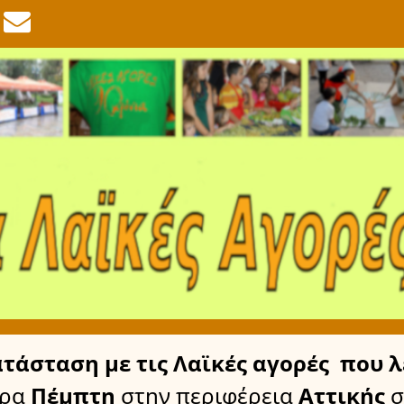
ατάσταση
με τις Λαϊκές αγορές
που λ
έρα
Πέμπτη
στην περιφέρεια
Αττικής
σ