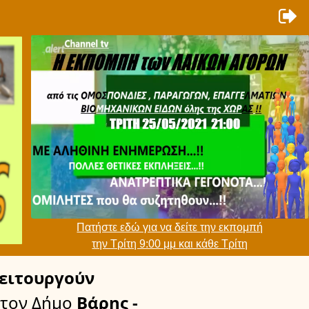
Πατήστε εδώ για να δείτε την εκπομπή
την Τρίτη 9:00 μμ και κάθε Τρίτη
ειτουργούν
τον Δήμο
Βάρης -