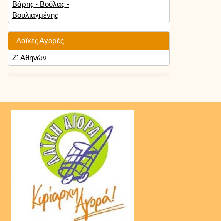
Βάρης - Βούλας -
Βουλιαγμένης
Λαϊκές Αγορές
Ζ' Αθηνών