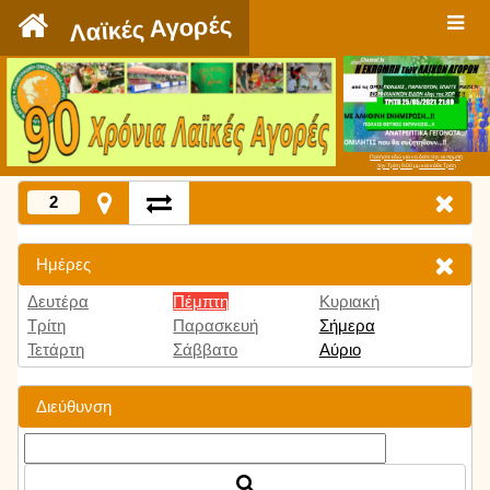
`
Λαϊκές Αγορές
Πατήστε εδώ για να δείτε την εκπομπή
την Τρίτη 9:00 μμ και κάθε Τρίτη
2
Ημέρες
Δευτέρα
Πέμπτη
Κυριακή
Τρίτη
Παρασκευή
Σήμερα
Τετάρτη
Σάββατο
Αύριο
Διεύθυνση