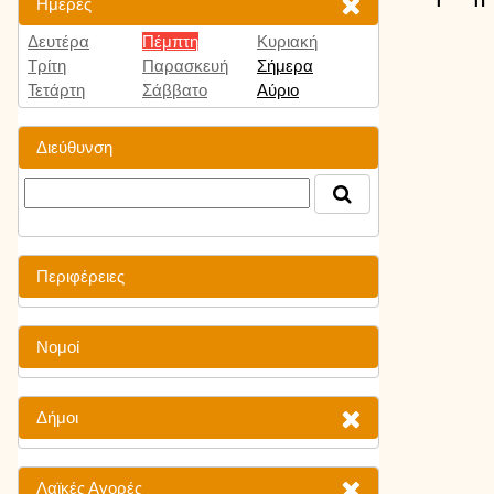
Ημέρες
Δευτέρα
Πέμπτη
Κυριακή
Τρίτη
Παρασκευή
Σήμερα
Τετάρτη
Σάββατο
Αύριο
Διεύθυνση
Περιφέρειες
Νομοί
Δήμοι
Λαϊκές Αγορές