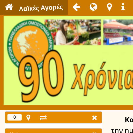
`
Λαϊκές Αγορές
0
Κ
την η