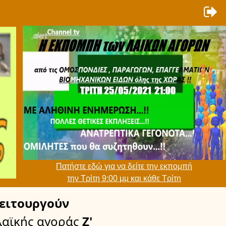
Πατήστε εδώ για να δείτε την εκπομπή
την Τρίτη 9:00 μμ και κάθε Τρίτη
ειτουργούν
λαϊκής αγοράς
Ζ'