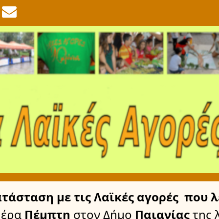
ατάσταση
με τις Λαϊκές αγορές
που λ
μέρα
Πέμπτη
στον Δήμο
Παιανίας
της 