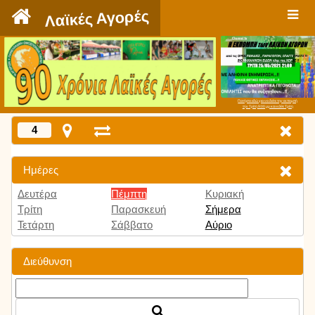
`
Λαϊκές Αγορές
Πατήστε εδώ για να δείτε την εκπομπή
την Τρίτη 9:00 μμ και κάθε Τρίτη
4
Ημέρες
Δευτέρα
Πέμπτη
Κυριακή
Τρίτη
Παρασκευή
Σήμερα
Τετάρτη
Σάββατο
Αύριο
Διεύθυνση