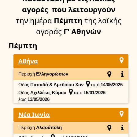
αγορές
που λειτουργούν
την ημέρα
Πέμπτη
της λαϊκής
αγοράς
Γ' Αθηνών
Πέμπτη
Αθήνα
Περιοχή
Ελληνορώσων
Οδός
Παπαδά & Αμεδαίου Χαν
από
14/05/2026
Οδός
Αχιλλέως Κύρου
από
15/01/2026
έως
13/05/2026
Νέα Ιωνία
Περιοχή
Αλσούπολη