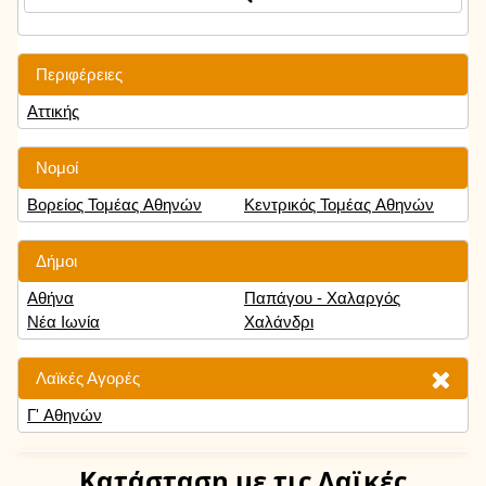
Περιφέρειες
Αττικής
Νομοί
Βορείος Τομέας Αθηνών
Κεντρικός Τομέας Αθηνών
Δήμοι
Αθήνα
Παπάγου - Χαλαργός
Νέα Ιωνία
Χαλάνδρι
Λαϊκές Αγορές
Γ' Αθηνών
Κατάσταση
με τις Λαϊκές