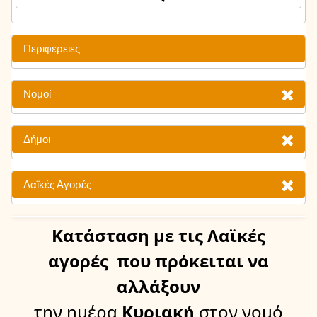
Περιφέρειες
Νομοί
Δήμοι
Λαϊκές Αγορές
Κατάσταση
με τις Λαϊκές
αγορές
που πρόκειται να
αλλάξουν
την ημέρα
Κυριακή
στον νομό