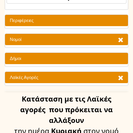
Περιφέρειες
Νομοί
Δήμοι
Λαϊκές Αγορές
Κατάσταση
με τις Λαϊκές
αγορές
που πρόκειται να
αλλάξουν
την ημέρα
Κυριακή
στον νομό