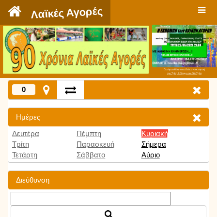
`
Λαϊκές Αγορές
Πατήστε εδώ για να δείτε την εκπομπή
την Τρίτη 9:00 μμ και κάθε Τρίτη
0
Ημέρες
Δευτέρα
Πέμπτη
Κυριακή
Τρίτη
Παρασκευή
Σήμερα
Τετάρτη
Σάββατο
Αύριο
Διεύθυνση