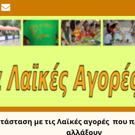
τάσταση
με τις Λαϊκές αγορές
που π
αλλάξουν