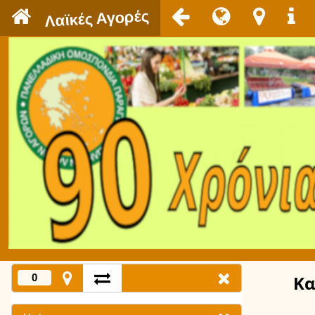
`
Λαϊκές Αγορές
0
Κα