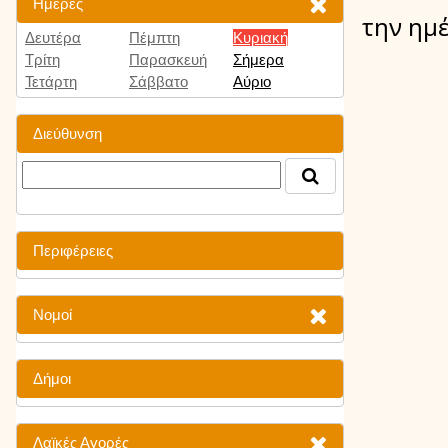
Ημέρες
την ημ
Δευτέρα
Πέμπτη
Κυριακή
Τρίτη
Παρασκευή
Σήμερα
Τετάρτη
Σάββατο
Αύριο
Διεύθυνση
Περιφέρειες
Νομοί
Δήμοι
Λαϊκές Αγορές