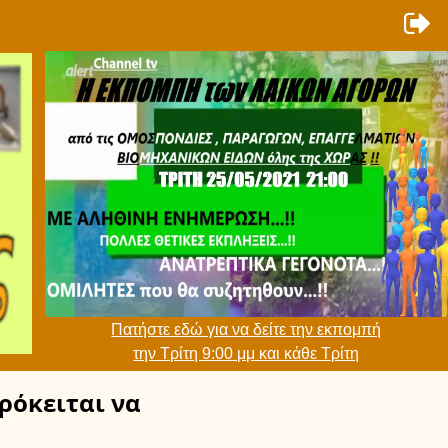
Πατήστε εδώ για να δείτε την εκπομπή
την Τρίτη 9:00 μμ και κάθε Τρίτη
ρόκειται να