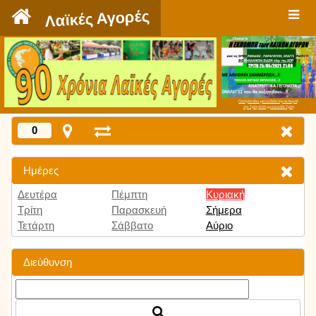
`
Λαϊκές Αγορές
Πατήστε εδώ για να δείτε την εκπομπή
την Τρίτη 9:00 μμ και κάθε Τρίτη
0
Ημέρες
Δευτέρα
Πέμπτη
Κυριακή
Τρίτη
Παρασκευή
Σήμερα
Τετάρτη
Σάββατο
Αύριο
Διεύθυνση