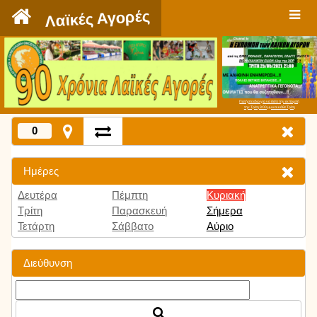
`
Λαϊκές Αγορές
Πατήστε εδώ για να δείτε την εκπομπή
την Τρίτη 9:00 μμ και κάθε Τρίτη
0
Ημέρες
Δευτέρα
Πέμπτη
Κυριακή
Τρίτη
Παρασκευή
Σήμερα
Τετάρτη
Σάββατο
Αύριο
Διεύθυνση