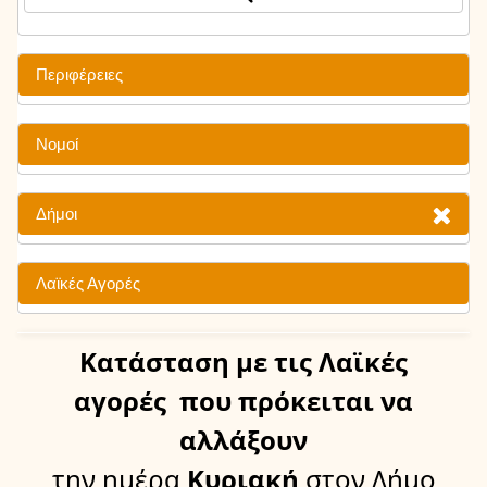
Περιφέρειες
Νομοί
Δήμοι
Λαϊκές Αγορές
Κατάσταση
με τις Λαϊκές
αγορές
που πρόκειται να
αλλάξουν
την ημέρα
Κυριακή
στον Δήμο