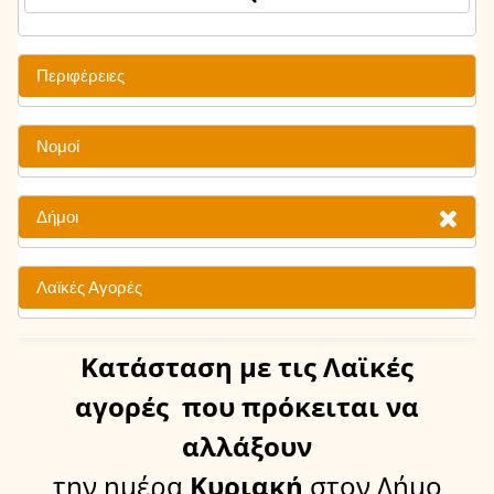
Περιφέρειες
Νομοί
Δήμοι
Λαϊκές Αγορές
Κατάσταση
με τις Λαϊκές
αγορές
που πρόκειται να
αλλάξουν
την ημέρα
Κυριακή
στον Δήμο