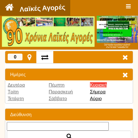
`
Λαϊκές Αγορές
Πατήστε εδώ για να δείτε την εκπομπή
την Τρίτη 9:00 μμ και κάθε Τρίτη
0
Ημέρες
Δευτέρα
Πέμπτη
Κυριακή
Τρίτη
Παρασκευή
Σήμερα
Τετάρτη
Σάββατο
Αύριο
Διεύθυνση