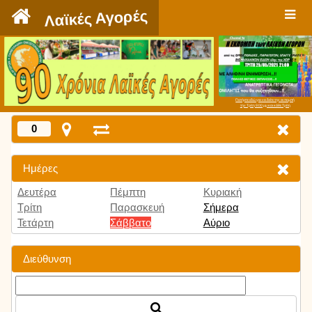
`
Λαϊκές Αγορές
Πατήστε εδώ για να δείτε την εκπομπή
την Τρίτη 9:00 μμ και κάθε Τρίτη
0
Ημέρες
Δευτέρα
Πέμπτη
Κυριακή
Τρίτη
Παρασκευή
Σήμερα
Τετάρτη
Σάββατο
Αύριο
Διεύθυνση