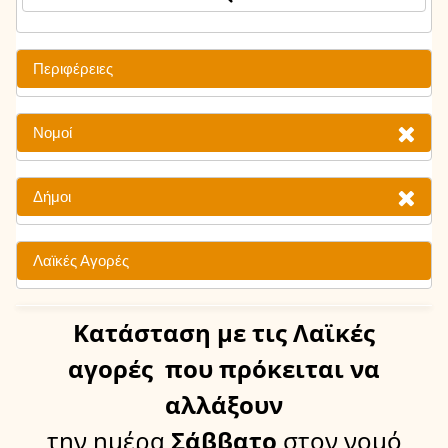
Περιφέρειες
Νομοί
Δήμοι
Λαϊκές Αγορές
Κατάσταση
με τις Λαϊκές
αγορές
που πρόκειται να
αλλάξουν
την ημέρα
Σάββατο
στον νομό