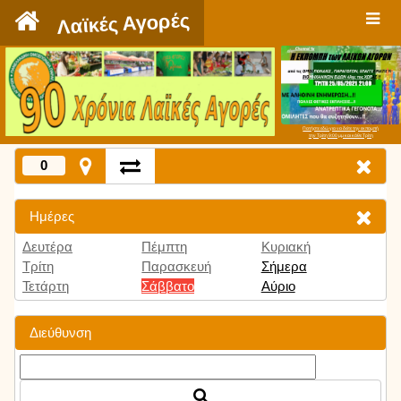
`
Λαϊκές Αγορές
Πατήστε εδώ για να δείτε την εκπομπή
την Τρίτη 9:00 μμ και κάθε Τρίτη
0
Ημέρες
Δευτέρα
Πέμπτη
Κυριακή
Τρίτη
Παρασκευή
Σήμερα
Τετάρτη
Σάββατο
Αύριο
Διεύθυνση