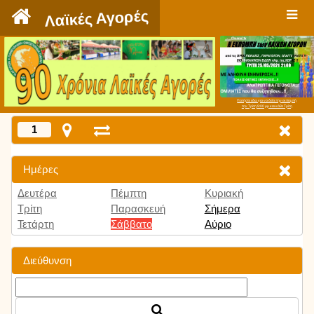
`
Λαϊκές Αγορές
Πατήστε εδώ για να δείτε την εκπομπή
την Τρίτη 9:00 μμ και κάθε Τρίτη
1
Ημέρες
Δευτέρα
Πέμπτη
Κυριακή
Τρίτη
Παρασκευή
Σήμερα
Τετάρτη
Σάββατο
Αύριο
Διεύθυνση