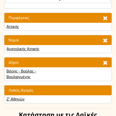
Περιφέρειες
Αττικής
Νομοί
Ανατολικής Αττικής
Δήμοι
Βάρης - Βούλας -
Βουλιαγμένης
Λαϊκές Αγορές
Ζ' Αθηνών
Κατάσταση
με τις Λαϊκές