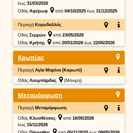
έως
31/03/2026
Οδός
Αφέρωφ
από
04/10/2025
έως
31/12/2025
Περιοχή
Κορυδαλλός
Οδός
Σερρών
από
23/05/2026
Οδός
Κρήτης
από
20/01/2026
έως
22/05/2026
Κρωπίας
Περιοχή
Αγία Μαρίνα (Κορωπί)
Οδός
Λουμπάρδας
(Μόνιμη)
Μεταμόρφωση
Περιοχή
Μεταμόρφωση
Οδός
Κλεισθένους
από
16/05/2026
έως
15/11/2026
Οδός
Πάρνηθος
από
05/11/2025
έως
09/05/2026