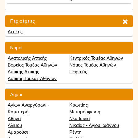
Περιφέρειες
Αττικής
Νομοί
Ανατολικής Αττικής
Κεντρικός Τομέας Αθηνών
Βορείος Τομέας Αθηνών
Νότιος Τομέας Αθηνών
Δυτικής Αττικής
Πειραιάς
Δυτικός Τομέας Αθηνών
Δήμοι
Αγίων Αναργύρων -
Κρωπίας
Καματερό
Μεταμόρφωση
Αθήνα
Νέα Ιωνία
Αλίμου
Νικαίας - Αγίου Ιωάννου
Αμαρούσι
Ρέντη