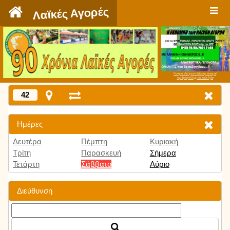
`
Λαϊκές Αγορές
Πατήστε εδώ για να δείτε την εκπομπή
την Τρίτη 9:00 μμ και κάθε Τρίτη
42
Ημέρες
Δευτέρα
Πέμπτη
Κυριακή
Τρίτη
Παρασκευή
Σήμερα
Τετάρτη
Σάββατο
Αύριο
Διεύθυνση