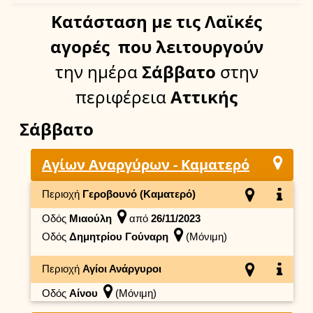
Κατάσταση
με τις Λαϊκές
αγορές
που λειτουργούν
την ημέρα
Σάββατο
στην
περιφέρεια
Αττικής
Σάββατο
Αγίων Αναργύρων - Καματερό
Περιοχή
Γεροβουνό (Καματερό)
Οδός
Μιαούλη
από
26/11/2023
Οδός
Δημητρίου Γούναρη
(Μόνιμη)
Περιοχή
Αγίοι Ανάργυροι
Οδός
Αίνου
(Μόνιμη)