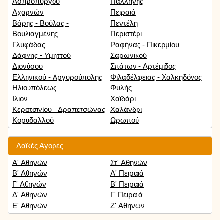
Ασπροπύργου
Παλλήνης
Αχαρνών
Πειραιά
Βάρης - Βούλας -
Πεντέλη
Βουλιαγμένης
Περιστέρι
Γλυφάδας
Ραφήνας - Πικερμίου
Δάφνης - Υμηττού
Σαρωνικού
Διονύσου
Σπάτων - Αρτέμιδος
Ελληνικού - Αργυρούπολης
Φιλαδέλφειας - Χαλκηδόνος
Ηλιουπόλεως
Φυλής
Ιλιον
Χαϊδάρι
Κερατσινίου - Δραπετσώνας
Χαλάνδρι
Κορυδαλλού
Ωρωπού
Λαϊκές Αγορές
Α' Αθηνών
Στ' Αθηνών
Β' Αθηνών
Α' Πειραιά
Γ' Αθηνών
Β' Πειραιά
Δ' Αθηνών
Γ' Πειραιά
Ε' Αθηνών
Ζ' Αθηνών